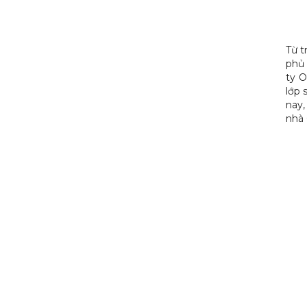
Từ t
phủ 
ty O
lớp 
nay,
nhà 