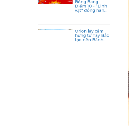
Bống Bang
Điểm 10 - “Linh
vật” đồng hành
cùng 2k8 cho
mùa thi 2026
Orion lấy cảm
hứng từ Tây Bắc
tạo nên Bánh
gạo nướng An vị
Nếp cẩm mật
hoa dừa