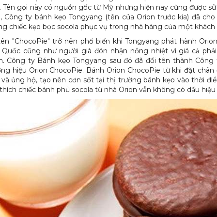
. Tên gọi này có nguồn gốc từ Mỹ nhưng hiện nay cũng được s
, Công ty bánh kẹo Tongyang (tên của Orion trước kia) đã ch
g chiếc kẹo bọc socola phục vụ trong nhà hàng của một khách
tên "ChocoPie" trở nên phổ biến khi Tongyang phát hành Orio
 Quốc cũng như người già đón nhận nồng nhiệt vì giá cả ph
n. Công ty Bánh kẹo Tongyang sau đó đã đổi tên thành Công 
ng hiệu Orion ChocoPie. Bánh Orion ChocoPie từ khi đặt chân
và ủng hộ, tạo nên cơn sốt tại thị trường bánh kẹo vào thời đ
thích chiếc bánh phủ socola từ nhà Orion vẫn không có dấu hiệu 