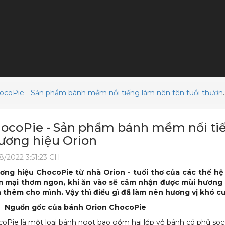
ocoPie - Sản phẩm bánh mềm nổi tiếng làm nên tên tuổi thương
ocoPie - Sản phẩm bánh mềm nổi tiế
ương hiệu Orion
8/2022 3:51:23 CH
ơng hiệu ChocoPie từ nhà Orion - tuổi thơ của các thế hệ 
 mại thơm ngon, khi ăn vào sẽ cảm nhận được mùi hương 
 thêm cho mình. Vậy thì điều gì đã làm nên hương vị khó c
Nguồn gốc của bánh Orion ChocoPie
oPie là một loại bánh ngọt bao gồm hai lớp vỏ bánh có phủ so