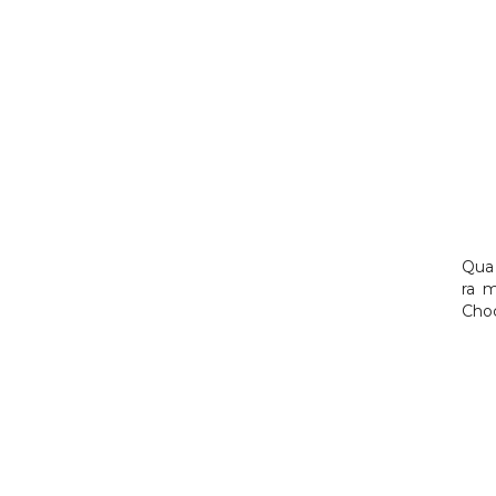
Qua 
ra 
Choc