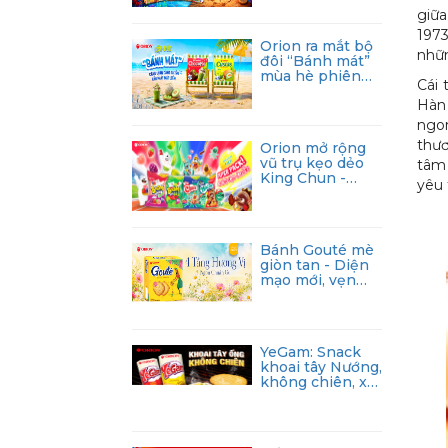
nhân hóa đến
giữa
từng người tiêu
dùng
1973
Orion ra mắt bộ
nhữn
đôi “Bánh mát”
mùa hè phiên
Cái 
bản giới hạn
Hàn
ngo
thươ
Orion mở rộng
vũ trụ kẹo dẻo
tâm 
King Chun -
yêu 
King Hải tặc đầy
vui nhộn
Bánh Gouté mè
giòn tan - Diện
mạo mới, vẹn
nguyên hương vị
YeGam: Snack
khoai tây Nướng,
không chiên, xu
hướng ăn vặt
mới cho giới trẻ
hiện đại