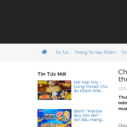
Tin Tức
Thông Tin Sản Phẩm
Ch
Ch
Tin Tức Mới
th
Mở hộp Miz -
Cùng HovaZ chu
12/0
du khám khá
Tây Âu
Thư
mềm
mua
Bánh “Marine
Boy tìm tên” -
lần đầu mang
trải nghiệm cá
Choc