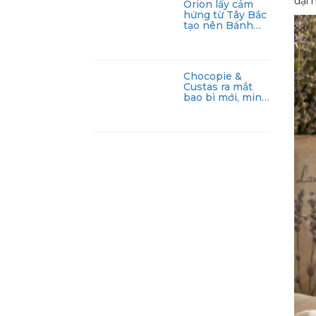
đại 
Orion lấy cảm
hứng từ Tây Bắc
tạo nên Bánh
gạo nướng An vị
Nếp cẩm mật
hoa dừa
Chocopie &
Custas ra mắt
bao bì mới, minh
bạch tính năng
sản phẩm,
khẳng định “lựa
chọn thông
minh”