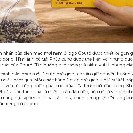
 nhấn của diện mạo mới nằm ở logo Gouté được thiết kế gọn gàn
 động. Hình ảnh cô gái Pháp cũng được thể hiện với những đườn
 thần của Gouté “Tận hưởng cuộc sống và niềm vui từ những điề
cạnh diện mạo mới, Gouté mè giòn tan vẫn giữ nguyên hương vị
 nhiều năm qua. Mỗi chiếc bánh Gouté mè giòn tan là sự kết hợp
g vừa tới, cùng những hạt mè, dừa, sữa thơm bùi đặc trưng. Kh
ết cấu giòn tan ngay từ miếng cắn đầu tiên, tiếp nối là vị mặn nh
 mang hậu vị béo hài hòa. Tất cả tạo nên trải nghiệm “4 tầng hư
ấn riêng của Gouté.