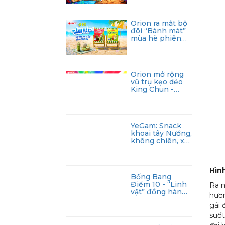
nhân hóa đến
từng người tiêu
dùng
Orion ra mắt bộ
đôi “Bánh mát”
mùa hè phiên
bản giới hạn
Orion mở rộng
vũ trụ kẹo dẻo
King Chun -
King Hải tặc đầy
vui nhộn
YeGam: Snack
khoai tây Nướng,
không chiên, xu
hướng ăn vặt
mới cho giới trẻ
hiện đại
Hìn
Bống Bang
Điểm 10 - “Linh
Ra m
vật” đồng hành
hươn
cùng 2k8 cho
gái 
mùa thi 2026
suốt