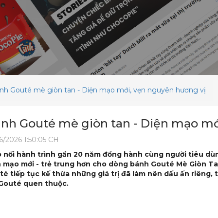
nh Gouté mè giòn tan - Diện mạo mới, vẹn nguyên hương vị
nh Gouté mè giòn tan - Diện mạo mớ
6/2026 1:50:05 CH
p nối hành trình gần 20 năm đồng hành cùng người tiêu dùng
n mạo mới - trẻ trung hơn cho dòng bánh Gouté Mè Giòn Ta
é tiếp tục kế thừa những giá trị đã làm nên dấu ấn riêng,
 Gouté quen thuộc.