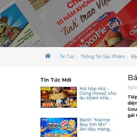
Tin Tức
Thông Tin Sản Phẩm
Bá
Bá
Tin Tức Mới
16/0
Mở hộp Miz -
Cùng HovaZ chu
Tiế
du khám khá
Tây Âu
diệ
Gout
gái
Bánh “Marine
Boy tìm tên” -
lần đầu mang
trải nghiệm cá