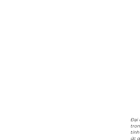
Đại 
tron
tính
ức q