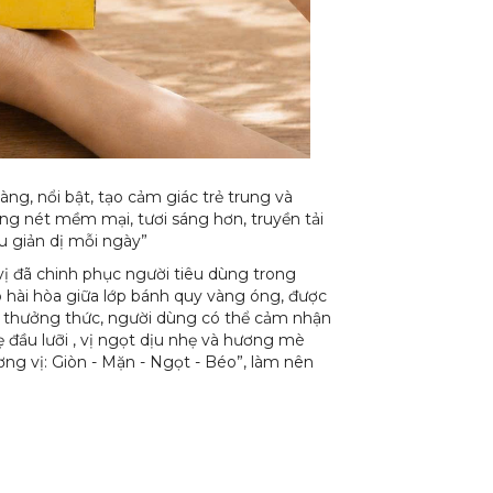
g, nổi bật, tạo cảm giác trẻ trung và
g nét mềm mại, tươi sáng hơn, truyền tải
u giản dị mỗi ngày”
 đã chinh phục người tiêu dùng trong
 hài hòa giữa lớp bánh quy vàng óng, được
i thưởng thức, người dùng có thể cảm nhận
ẹ đầu lưỡi , vị ngọt dịu nhẹ và hương mè
ơng vị: Giòn - Mặn - Ngọt - Béo”, làm nên