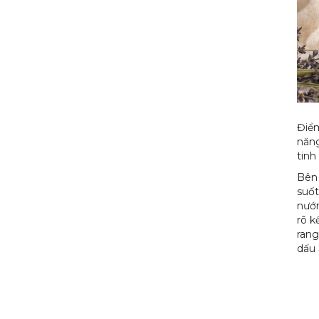
Điểm
năng
tinh
Bên 
suốt
nướn
rõ k
rang
dấu 