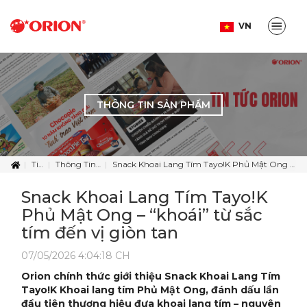
VN
THÔNG TIN SẢN PHẨM
Tin Tức
Thông Tin Sản Phẩm
Snack Khoai Lang Tím Tayo!K Phủ Mật Ong – “khoái” từ sắc tím đến vị giòn tan
Snack Khoai Lang Tím Tayo!K
Phủ Mật Ong – “khoái” từ sắc
tím đến vị giòn tan
07/05/2026 4:04:18 CH
Orion chính thức giới thiệu Snack Khoai Lang Tím
Tayo!K Khoai lang tím Phủ Mật Ong, đánh dấu lần
đầu tiên thương hiệu đưa khoai lang tím – nguyên