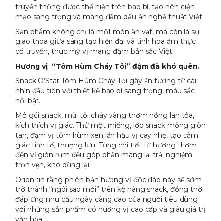
truyền thống được thể hiện trên bao bì, tạo nên diện
mạo sang trọng và mang đậm dấu ấn nghệ thuật Việt.
Sản phẩm không chỉ là một món ăn vặt, mà còn là sự
giao thoa giữa sáng tạo hiện đại và tinh hoa ẩm thực
cổ truyền, thức mỹ vị mang đậm bản sắc Việt.
Hương vị “Tôm Hùm Cháy Tỏi” đậm đà khó quên.
Snack O’Star Tôm Hùm Cháy Tỏi gây ấn tượng từ cái
nhìn đầu tiên với thiết kế bao bì sang trọng, màu sắc
nổi bật.
Mở gói snack, mùi tỏi cháy vàng thơm nồng lan tỏa,
kích thích vị giác. Thử một miếng, lớp snack mỏng giòn
tan, đậm vị tôm hùm xen lẫn hậu vị cay nhẹ, tạo cảm
giác tinh tế, thượng lưu. Từng chi tiết từ hương thơm
đến vị giòn rụm đều góp phần mang lại trải nghiệm
trọn vẹn, khó dừng lại.
Orion tin rằng phiên bản hương vị độc đáo này sẽ sớm
trở thành “ngôi sao mới” trên kệ hàng snack, đồng thời
đáp ứng nhu cầu ngày càng cao của người tiêu dùng
với những sản phẩm có hương vị cao cấp và giàu giá trị
văn hóa.