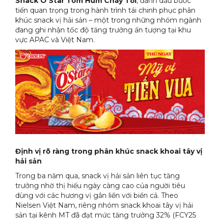
Snack O’Star Tôm Hùm Cháy Tỏi
, đánh dấu bước
tiến quan trọng trong hành trình tái chinh phục phân
khúc snack vị hải sản – một trong những nhóm ngành
đang ghi nhận tốc độ tăng trưởng ấn tượng tại khu
vực APAC và Việt Nam.
Định vị rõ ràng trong phân khúc snack khoai tây vị
hải sản
Trong ba năm qua, snack vị hải sản liên tục tăng
trưởng nhờ thị hiếu ngày càng cao của người tiêu
dùng với các hương vị gắn liền với biển cả. Theo
Nielsen Việt Nam, riêng nhóm snack khoai tây vị hải
sản tại kênh MT đã đạt mức tăng trưởng 32% (FCY25