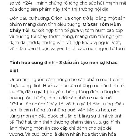
so với Y24) – minh chứng rõ ràng cho sức hút mạnh mẽ
của dòng sản phẩm này trên thị trường nội địa.
Đón đầu xu hướng, Orion lựa chọn trở lại bằng một sản
phẩm mang đậm tính biểu tượng:
O’Star Tôm Hùm
Cháy Tỏi
, sự kết hợp tinh tế giữa vị tôm hùm cao cấp
và hương tỏi cháy thơm nồng, mang đến trải nghiệm
đậm đà, mới lạ nhưng vẫn rất hợp khẩu vị người Việt,
vốn đã quen thuộc và yêu thích các món ngon từ tôm.
Tinh hoa cung đình – 3 dấu ấn tạo nên sự khác
biệt
Orion tìm nguồn cảm hứng cho sản phẩm mới từ ẩm
thực cung đình Huế, cái nôi của những món ăn tinh tế,
lâu đời, đậm giá trị truyền thống từng được dâng lên
hoàng tộc. Từ đó, cho ra đời sản phẩm snack mới
O’Star Tôm Hùm Cháy Tỏi với ba giá trị đặc trưng. Đầu
tiên là cảm hứng từ những buổi yến tiệc xa hoa, nơi
từng món ăn đều được chuẩn bị bằng sự tỉ mỉ và tinh
tế. Thứ hai, tinh thần thượng phẩm tiến vua, gợi hình
ảnh những món ăn cao cấp chỉ dành cho bậc đế
vương. Và cuối cùng là điểm nhấn họa tiết văn hóa