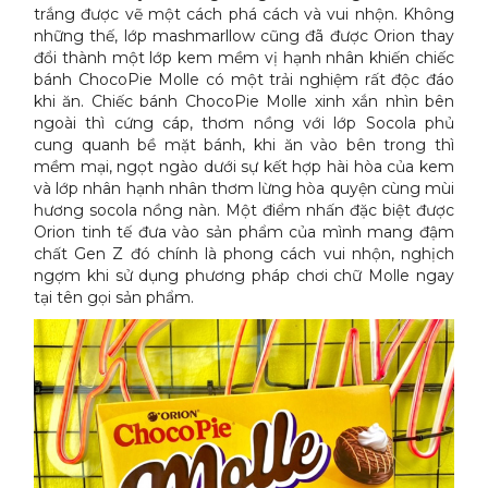
trắng được vẽ một cách phá cách và vui nhộn. Không
những thế, lớp mashmarllow cũng đã được Orion thay
đổi thành một lớp kem mềm vị hạnh nhân khiến chiếc
bánh ChocoPie Molle có một trải nghiệm rất độc đáo
khi ăn. Chiếc bánh ChocoPie Molle xinh xắn nhìn bên
ngoài thì cứng cáp, thơm nồng với lớp Socola phủ
cung quanh bề mặt bánh, khi ăn vào bên trong thì
mềm mại, ngọt ngào dưới sự kết hợp hài hòa của kem
và lớp nhân hạnh nhân thơm lừng hòa quyện cùng mùi
hương socola nồng nàn. Một điểm nhấn đặc biệt được
Orion tinh tế đưa vào sản phẩm của mình mang đậm
chất Gen Z đó chính là phong cách vui nhộn, nghịch
ngợm khi sử dụng phương pháp chơi chữ Molle ngay
tại tên gọi sản phẩm.