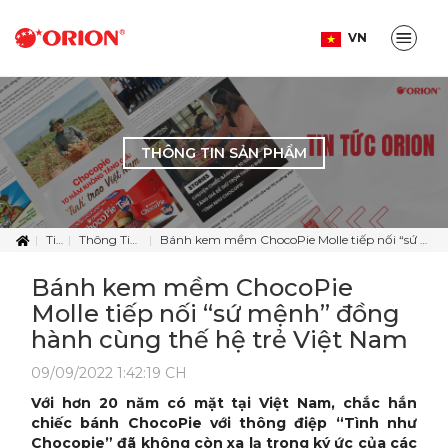
VN
THÔNG TIN SẢN PHẨM
Tin Tức
Thông Tin Sản Phẩm
Bánh kem mềm ChocoPie Molle tiếp nối “sứ mệnh” đồng hành cùng thế hệ trẻ Việt Nam
Bánh kem mềm ChocoPie
Molle tiếp nối “sứ mệnh” đồng
hành cùng thế hệ trẻ Việt Nam
09/09/2022 1:42:19 CH
Với hơn 20 năm có mặt tại Việt Nam, chắc hắn
chiếc bánh ChocoPie với thông điệp “Tình như
Chocopie” đã không còn xa lạ trong ký ức của các