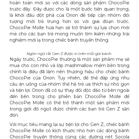
hoàn toàn mới so với các dòng sản phẩm ChocoPie
trước đây. Đây được cho là một bước tiến quan trọng,
là khởi đầu đột phá của Orion để tiếp cận nhóm đối
tượng mới trẻ trung hơn so với giai đoạn trước.
ChocoPie Molle hứa hẹn sẽ trở thành sự lựa chọn mới
mẻ cho các bạn trẻ mong muốn tìm kiếm những trải
nghiệm mới lạ trong chiếc bánh truyền thống.
Ngôn ngữ rất Gen Z được in trên mỗi gói bánh.
Ngày trước, ChocoPie thường là một sản phẩm mẹ sẽ
mua cho con nhỏ và lớp mashmallow mềm bên trong
chính là điều đã làm nên thương hiệu cho chiếc bánh
ChocoPie của Orion. Tuy nhiên, để thể đáp ứng nhu
cầu ăn uống của nhóm thế hệ trẻ ưa thích sự nhỏ gọn
và tiện lợi. Orion đã có sự thay đổi độc đáo từ bên ngoài
đến bên trong cho phiên bản ChocoPie Molle để
ChocoPie Molle có thể trở thành một sản phẩm mới
trong giới đồ ngọt được chính các bạn trẻ Gen Z săn
đón.
Với mục tiêu mang lại sự tiện lợi cho Gen Z, chiếc bánh
ChocoPie Molle có kích thước nhỏ hơn các dòng bánh
ChocoPie truyền thống cùng các đường nét Socola