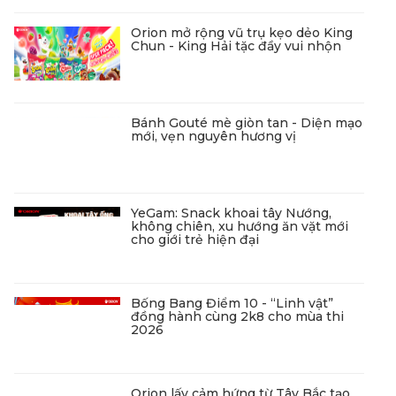
Orion mở rộng vũ trụ kẹo dẻo King
Chun - King Hải tặc đầy vui nhộn
Bánh Gouté mè giòn tan - Diện mạo
mới, vẹn nguyên hương vị
YeGam: Snack khoai tây Nướng,
không chiên, xu hướng ăn vặt mới
cho giới trẻ hiện đại
Bống Bang Điểm 10 - “Linh vật”
đồng hành cùng 2k8 cho mùa thi
2026
Orion lấy cảm hứng từ Tây Bắc tạo