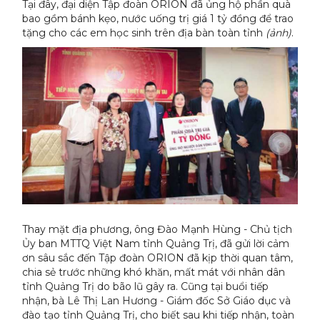
Tại đây, đại diện Tập đoàn ORION đã ủng hộ phần quà
bao gồm bánh kẹo, nước uống trị giá 1 tỷ đồng để trao
tặng cho các em học sinh trên địa bàn toàn tỉnh
(ảnh)
.
Thay mặt địa phương, ông Đào Mạnh Hùng - Chủ tịch
Ủy ban MTTQ Việt Nam tỉnh Quảng Trị, đã gửi lời cảm
ơn sâu sắc đến Tập đoàn ORION đã kịp thời quan tâm,
chia sẻ trước những khó khăn, mất mát với nhân dân
tỉnh Quảng Trị do bão lũ gây ra. Cũng tại buổi tiếp
nhận, bà Lê Thị Lan Hương - Giám đốc Sở Giáo dục và
đào tạo tỉnh Quảng Trị, cho biết sau khi tiếp nhận, toàn