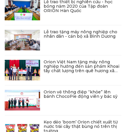
Lễ trao thiết bị nghiên cứu - học
bổng năm 2020 của Tập đoàn
ORION Hàn Quốc
Lễ trao tặng máy nông nghiệp cho
nhân dân - cán bộ xã Bình Dương
Orion Việt Nam tặng máy nông
nghiệp hướng đến sản phẩm Khoai
tây chất lượng trên quê hương xã
Hưng Lộc
Orion vẽ thông điệp “khỏe” lên
bánh ChocoPie động viên y bác sỹ
Kẹo dẻo ‘boom’ Orion chiết xuất từ
nước trái cây thật bùng nổ trên thị
trường