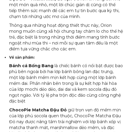
một món quà nhỏ, một lời chúc giản dị cũng có thể
tiếp thêm sức mạnh để các em tự tin bước qua kỳ thi,
chạm tới những ước mơ của mình.
Thông qua những hoạt động thiết thực này, Orion
mong muốn cùng xã hội chung tay chăm lo cho thế hệ
trẻ, đặc biệt là trong những thời điểm mang tính bước
ngoặt như mùa thi – nơi mỗi sự quan tâm đều là một
điểm tựa vững chắc cho các em.
Về sản phẩm:
Bánh cá Bống Bang
là chiếc bánh có nổi bật được bao
phủ bên ngoài bởi hai lớp bánh bông lan đặc trưng,
một lớp bánh mềm mịn kết hợp cùng một lớp bánh
mềm dai. Phần nhân bên trong là sự kết hợp hài hòa
của lớp mochi dẻo dẻo, dai dai và kem socola đậu đỏ
ngọt ngào. Với tỷ lệ pha trộn độc đáo cùng công nghệ
đặc biệt
ChocoPie Matcha Đậu Đỏ
giữ trọn vẹn độ mềm mịn
của lớp phủ socola quen thuộc, ChocoPie Matcha Đậu
Đỏ nay được nâng tầm trải nghiệm với lớp bánh xốp vị
matcha thanh mát, marshmallow dẻo mềm, và đặc