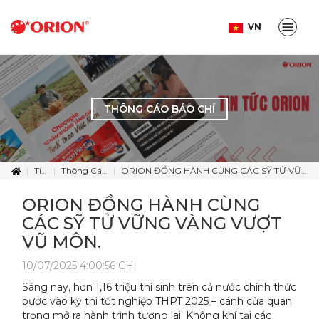
VN
THÔNG CÁO BÁO CHÍ
Tin Tức
Thông Cáo Báo Chí
ORION ĐỒNG HÀNH CÙNG CÁC SỸ TỬ VỮNG VÀNG VƯỢT VŨ MÔN.
ORION ĐỒNG HÀNH CÙNG
CÁC SỸ TỬ VỮNG VÀNG VƯỢT
VŨ MÔN.
10/07/2025 4:00:56 CH
Sáng nay, hơn 1,16 triệu thí sinh trên cả nước chính thức
bước vào kỳ thi tốt nghiệp THPT 2025 – cánh cửa quan
trọng mở ra hành trình tương lai. Không khí tại các