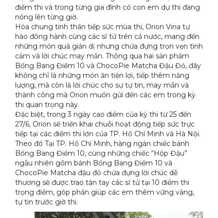
điểm thi và trong từng gia đình có con em dự thi đang
nóng lên từng giờ.
Hòa chung tinh thần tiếp sức mùa thi, Orion Vina tự
hào đồng hành cùng các sĩ tử trên cả nước, mang đến
những món quà giản dị nhưng chứa đựng trọn vẹn tình
cảm và lời chúc may mắn. Thông qua hai sản phẩm
Bống Bang Điểm 10 và ChocoPie Matcha Đậu Đỏ, đây
không chỉ là những món ăn tiện lợi, tiếp thêm năng
lượng, mà còn là lời chúc cho sự tự tin, may mắn và
thành công mà Orion muốn gửi đến các em trong kỳ
thi quan trọng này.
Đặc biệt, trong 3 ngày cao điểm của kỳ thi từ 25 đến
27/6, Orion sẽ triển khai chuỗi hoạt động tiếp sức trực
tiếp tại các điểm thi lớn của TP. Hồ Chí Minh và Hà Nội.
Theo đó Tại TP. Hồ Chí Minh, hàng ngàn chiếc bánh
Bống Bang Điểm 10, cùng những chiếc “Hộp Đậu”
ngẫu nhiên gồm bánh Bống Bang Điểm 10 và
ChocoPie Matcha đậu đỏ chứa đựng lời chúc dễ
thương sẽ được trao tận tay các sĩ tử tại 10 điểm thi
trọng điểm, góp phần giúp các em thêm vững vàng,
tự tin trước giờ thi.