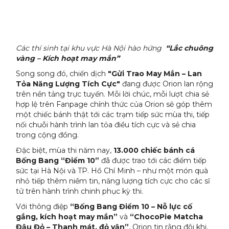
Các thí sinh tại khu vực Hà Nội hào hứng
“Lắc chuông
vàng – Kích hoạt may mắn”
Song song đó, chiến dịch
"Gửi Trao May Mắn – Lan
Tỏa Năng Lượng Tích Cực"
đang được Orion lan rộng
trên nền tảng trực tuyến. Mỗi lời chúc, mỗi lượt chia sẻ
hợp lệ trên Fanpage chính thức của Orion sẽ góp thêm
một chiếc bánh thật tới các trạm tiếp sức mùa thi, tiếp
nối chuỗi hành trình lan tỏa điều tích cực và sẻ chia
trong cộng đồng.
Đặc biệt, mùa thi năm nay,
13.000 chiếc bánh cá
Bống Bang “Điểm 10”
đã được trao tới các điểm tiếp
sức tại Hà Nội và TP. Hồ Chí Minh – như một món quà
nhỏ tiếp thêm niềm tin, năng lượng tích cực cho các sĩ
tử trên hành trình chinh phục kỳ thi.
Với thông điệp
“Bống Bang Điểm 10 – Nỗ lực cố
gắng, kích hoạt may mắn”
và
“ChocoPie Matcha
Đậu Đỏ – Thanh mát, đỏ vận”
, Orion tin rằng đôi khi,