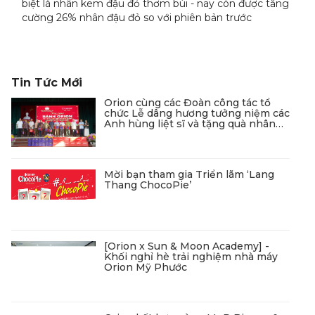
biệt là nhân kem đậu đỏ thơm bùi - nay còn được tăng
cường 26% nhân đậu đỏ so với phiên bản trước
Tin Tức Mới
Orion cùng các Đoàn công tác tổ
chức Lễ dâng hương tưởng niệm các
Anh hùng liệt sĩ và tặng quà nhân
dịp Ngày Thương Binh - Liệt sĩ
Mời bạn tham gia Triển lãm ‘Lang
Thang ChocoPie’
[Orion x Sun & Moon Academy] -
Khối nghỉ hè trải nghiệm nhà máy
Orion Mỹ Phước