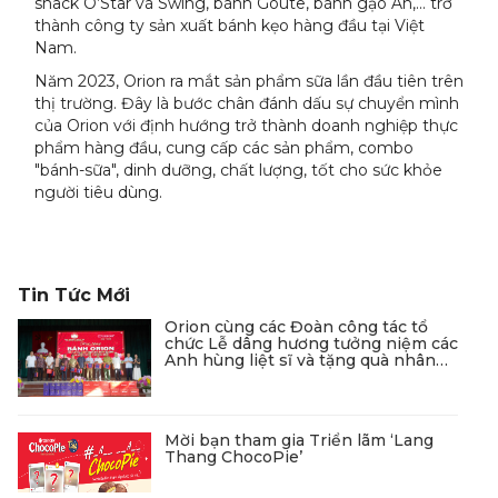
snack O’Star và Swing, bánh Goute, bánh gạo An,... trở
thành công ty sản xuất bánh kẹo hàng đầu tại Việt
Nam.
Năm 2023, Orion ra mắt sản phẩm sữa lần đầu tiên trên
thị trường. Đây là bước chân đánh dấu sự chuyển mình
của Orion với định hướng trở thành doanh nghiệp thực
phẩm hàng đầu, cung cấp các sản phẩm, combo
"bánh-sữa", dinh dưỡng, chất lượng, tốt cho sức khỏe
người tiêu dùng.
Tin Tức Mới
Orion cùng các Đoàn công tác tổ
chức Lễ dâng hương tưởng niệm các
Anh hùng liệt sĩ và tặng quà nhân
dịp Ngày Thương Binh - Liệt sĩ
Mời bạn tham gia Triển lãm ‘Lang
Thang ChocoPie’