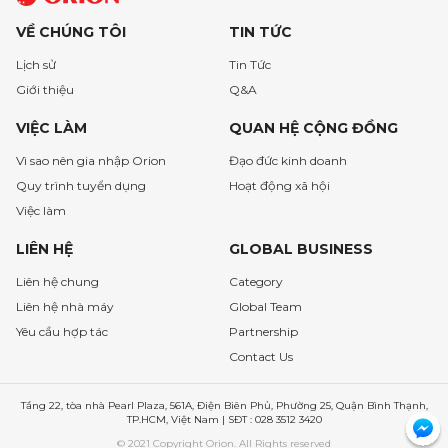
VỀ CHÚNG TÔI
TIN TỨC
Lịch sử
Tin Tức
Giới thiệu
Q&A
VIỆC LÀM
QUAN HỆ CỘNG ĐỒNG
Vì sao nên gia nhập Orion
Đạo đức kinh doanh
Quy trình tuyển dụng
Hoạt động xã hội
Việc làm
LIÊN HỆ
GLOBAL BUSINESS
Liên hệ chung
Category
Liên hệ nhà máy
Global Team
Yêu cầu hợp tác
Partnership
Contact Us
Tầng 22, tòa nhà Pearl Plaza, 561A, Điện Biên Phủ, Phường 25, Quận Bình Thạnh,
TP.HCM, Việt Nam | SĐT : 028 3512 3420
© 2021 Copyright Orion. All Rights reserved