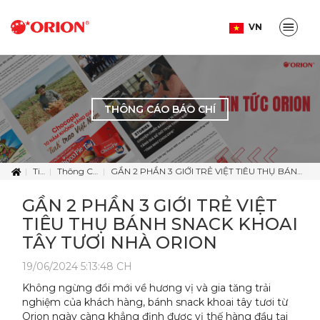
VN
THÔNG CÁO BÁO CHÍ
Tin Tức
Thông Cáo Báo Chí
GẦN 2 PHẦN 3 GIỚI TRẺ VIỆT TIÊU THỤ BÁNH SNACK KHOAI TÂY TƯƠI NHÀ ORION
GẦN 2 PHẦN 3 GIỚI TRẺ VIỆT
TIÊU THỤ BÁNH SNACK KHOAI
TÂY TƯƠI NHÀ ORION
19/06/2024 5:13:48 CH
Không ngừng đổi mới về hương vị và gia tăng trải
nghiệm của khách hàng, bánh snack khoai tây tươi từ
Orion ngày càng khẳng định được vị thế hàng đầu tại