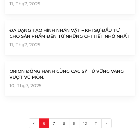
CHÂN TÌNH
11, Thg7, 2025
ĐA DẠNG TẠO HÌNH NHÂN VẬT – KHI SỰ ĐẦU TƯ
CHO SẢN PHẨM ĐẾN TỪ NHỮNG CHI TIẾT NHỎ NHẤT
11, Thg7, 2025
ORION ĐỒNG HÀNH CÙNG CÁC SỸ TỬ VỮNG VÀNG
VƯỢT VŨ MÔN.
10, Thg7, 2025
<
6
7
8
9
10
11
>